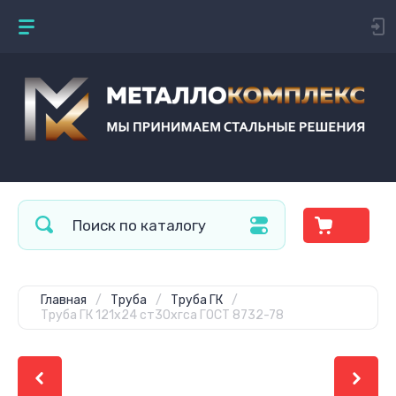
Главная
/
Труба
/
Труба ГК
/
Труба ГК 121х24 ст30хгса ГОСТ 8732-78