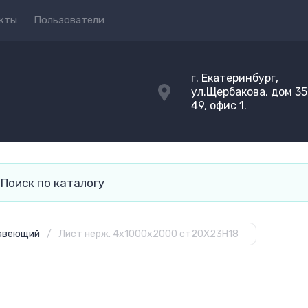
кты
Пользователи
г. Екатеринбург,
ул.Щербакова, дом 35,
49, офис 1.
авеющий
/
Лист нерж. 4х1000х2000 ст20Х23Н18