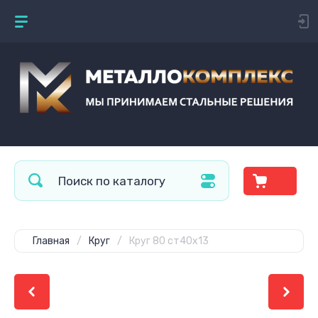
Главная
/
Круг
/
Круг 80 ст40х13