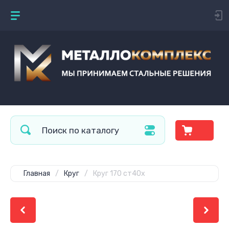
Главная
/
Круг
/
Круг 170 ст40х