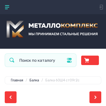
Главная
/
Балка
/
Балка 60Ш4 ст09г2с