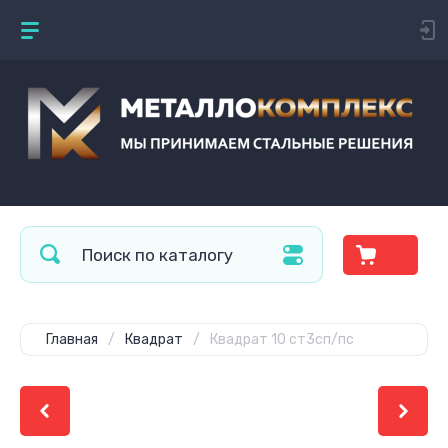
Главная
/
Квадрат
/
Квадрат 10 ст3сп/пс