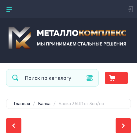
Главная
/
Балка
/
Балка 35Ш1 ст3сп/пс