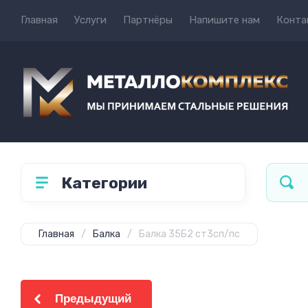
Главная
Услуги
Партнёры
Напишите нам
Конта
Категории
Главная
/
Балка
/
Балка 35Б2 ст3сп/пс
Предыдущий